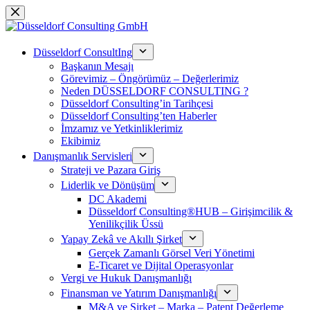
Skip
to
content
Düsseldorf ConsultIng
Başkanın Mesajı
Görevimiz – Öngörümüz – Değerlerimiz
Neden DÜSSELDORF CONSULTING ?
Düsseldorf Consulting’in Tarihçesi
Düsseldorf Consulting’ten Haberler
İmzamız ve Yetkinliklerimiz
Ekibimiz
Danışmanlık Servisleri
Strateji ve Pazara Giriş
Liderlik ve Dönüşüm
DC Akademi
Düsseldorf Consulting®HUB – Girişimcilik &
Yenilikçilik Üssü
Yapay Zekâ ve Akıllı Şirket
Gerçek Zamanlı Görsel Veri Yönetimi
E-Ticaret ve Dijital Operasyonlar
Vergi ve Hukuk Danışmanlığı
Finansman ve Yatırım Danışmanlığı
M&A ve Şirket – Marka – Patent Değerleme