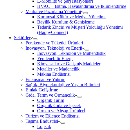
E-Mobilite ve Şarj İstasyonları
HVAC – Isıtma, Havalandırma ve İklimlendirme
Marka ve Pazarlama Yönetimi
Kurumsal Kültür ve Medya Yönetimi
Bayilik Kurulum & Genişletme
Tedarik Zinciri ve Müşteri Yolculuğu Yönetimi
(HappyConnect)
Sektörler
Perakende ve Tüketici Ürünleri
Inovasyon, Teknoloji ve Enerji
Inovasyon, Teknoloji ve Mühendislik
Yenilenebilir Enerji
Kimyasallar ve Gelişmiş Maddeler
Metaller ve Madencilik
Makina Endüstrisi
Finansman ve Yatırım
Sağlık, Biyoteknoloji ve Yaşam Bilimleri
Emlak Gelİştİrme
Gıda, Tarım ve Ormancılık
Organik Tarım
Organik Gıda ve İçecek
Orman ve Ahşap Ürünlerİ
Turizm ve Eğlence Endüstrisi
Taşıma Endüstrisi
Lojistik