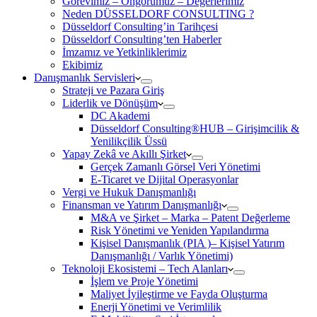
Görevimiz – Öngörümüz – Değerlerimiz
Neden DÜSSELDORF CONSULTING ?
Düsseldorf Consulting’in Tarihçesi
Düsseldorf Consulting’ten Haberler
İmzamız ve Yetkinliklerimiz
Ekibimiz
Danışmanlık Servisleri
Strateji ve Pazara Giriş
Liderlik ve Dönüşüm
DC Akademi
Düsseldorf Consulting®HUB – Girişimcilik &
Yenilikçilik Üssü
Yapay Zekâ ve Akıllı Şirket
Gerçek Zamanlı Görsel Veri Yönetimi
E-Ticaret ve Dijital Operasyonlar
Vergi ve Hukuk Danışmanlığı
Finansman ve Yatırım Danışmanlığı
M&A ve Şirket – Marka – Patent Değerleme
Risk Yönetimi ve Yeniden Yapılandırma
Kişisel Danışmanlık (PIA )– Kişisel Yatırım
Danışmanlığı / Varlık Yönetimi)
Teknoloji Ekosistemi – Tech Alanları
İşlem ve Proje Yönetimi
Maliyet İyileştirme ve Fayda Oluşturma
Enerji Yönetimi ve Verimlilik