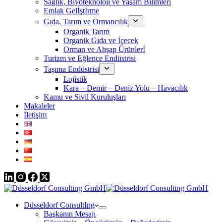
Sağlık, Biyoteknoloji ve Yaşam Bilimleri
Emlak Gelİştİrme
Gıda, Tarım ve Ormancılık
Organik Tarım
Organik Gıda ve İçecek
Orman ve Ahşap Ürünlerİ
Turizm ve Eğlence Endüstrisi
Taşıma Endüstrisi
Lojistik
Kara – Demir – Deniz Yolu – Havacılık
Kamu ve Sivil Kuruluşları
Makaleler
İletişim
Düsseldorf ConsultIng
Başkanın Mesajı