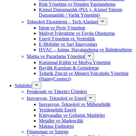
Risk Yönetimi ve Yeniden Yapılandırma
Kişisel Danışmanlık (PIA )– Kişisel Yatırım
Danışmanlığı / Varlık Yönetimi)
Teknoloji Ekosistemi – Tech Alanları
İşlem ve Proje Yönetimi
Maliyet İyileştirme ve Fayda Oluşturma
Enerji Yönetimi ve Verimlilik
E-Mobilite ve Şarj İstasyonları
HVAC – Isıtma, Havalandırma ve İklimlendirme
Marka ve Pazarlama Yönetimi
Kurumsal Kültür ve Medya Yönetimi
Bayilik Kurulum & Genişletme
Tedarik Zinciri ve Müşteri Yolculuğu Yönetimi
(HappyConnect)
Sektörler
Perakende ve Tüketici Ürünleri
Inovasyon, Teknoloji ve Enerji
Inovasyon, Teknoloji ve Mühendislik
Yenilenebilir Enerji
Kimyasallar ve Gelişmiş Maddeler
Metaller ve Madencilik
Makina Endüstrisi
Finansman ve Yatırım